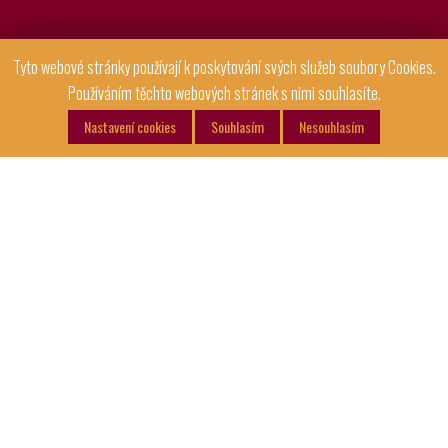
Tyto webové stránky používají k poskytování svých služeb soubory Cookies.
Používáním těchto webových stránek s nimi souhlasíte.
Nastavení cookies
Souhlasím
Nesouhlasím
Bohemia PRECLÍKY
Zakřupejte si s našimi preclíky Bohemia! Preclíky, když je chuť na
něco pečeného, prostě slaná dobrota, co přijde k chuti!