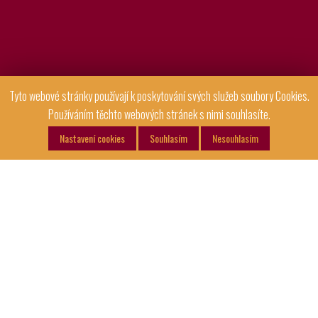
Tyto webové stránky používají k poskytování svých služeb soubory Cookies.
Používáním těchto webových stránek s nimi souhlasíte.
Nastavení cookies
Souhlasím
Nesouhlasím
Bohemia Krispers jarní
cibulka