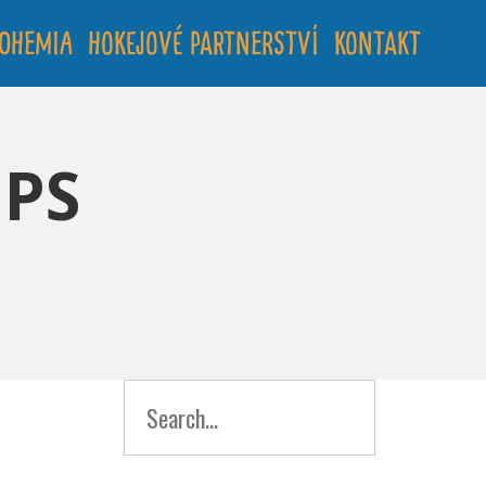
Bohemia
Hokejové partnerství
Kontakt
IPS
Search
for: