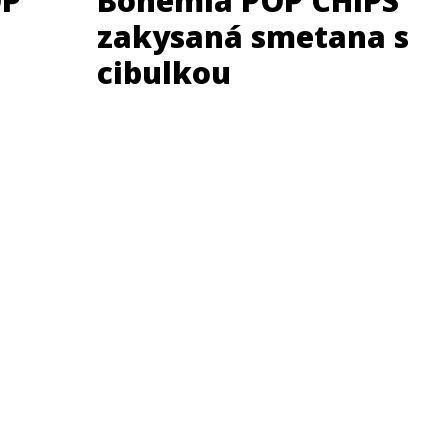
OP
Bohemia POP CHIPS
zakysaná smetana s
cibulkou