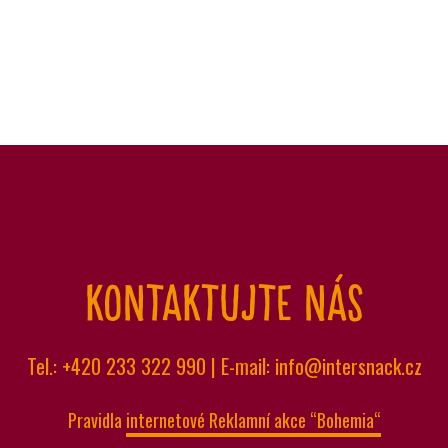
Kontaktujte nás
Tel.: +420 233 322 990 | E-mail:
info@intersnack.cz
Pravidla
internetové Reklamní akce “Bohemia“